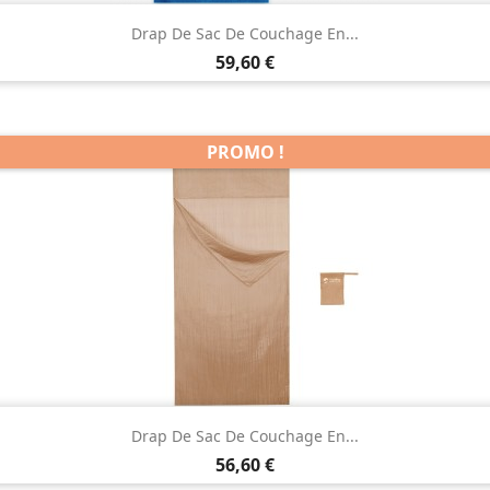

Aperçu rapide
Drap De Sac De Couchage En...
Prix
59,60 €
PROMO !

Aperçu rapide
Drap De Sac De Couchage En...
Prix
56,60 €