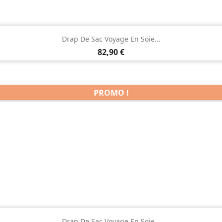

Aperçu rapide
Drap De Sac Voyage En Soie...
Prix
82,90 €
PROMO !

Aperçu rapide
Drap De Sac Voyage En Soie...