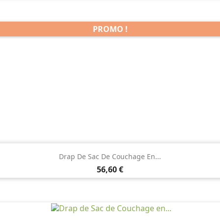
PROMO !

Aperçu rapide
Drap De Sac De Couchage En...
Prix
56,60 €