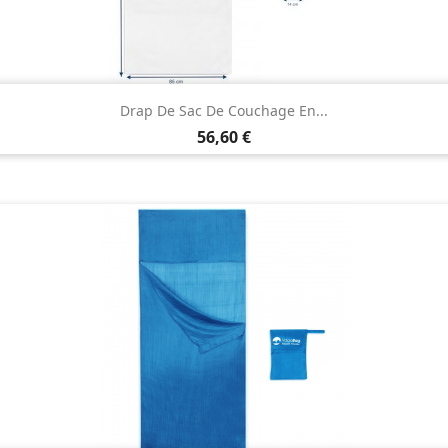

Aperçu rapide
Drap De Sac De Couchage En...
Prix
56,60 €