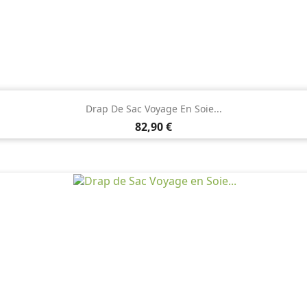

Aperçu rapide
Drap De Sac Voyage En Soie...
Prix
82,90 €