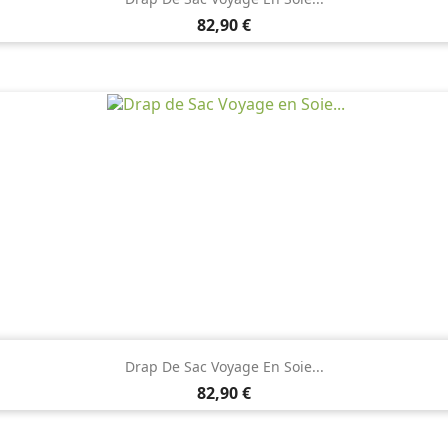
Prix
82,90 €

Aperçu rapide
Drap De Sac Voyage En Soie...
Prix
82,90 €