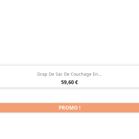

Aperçu rapide
Drap De Sac De Couchage En...
Prix
59,60 €
PROMO !