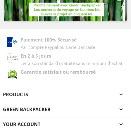
Paiement 100% Sécurisé
Par compte Paypal ou Carte Bancaire
En 2 à 5 jours
Livraison standard gratuite sans minimum d'achat
Garantie satisfait ou remboursé
PRODUCTS

GREEN BACKPACKER

YOUR ACCOUNT
