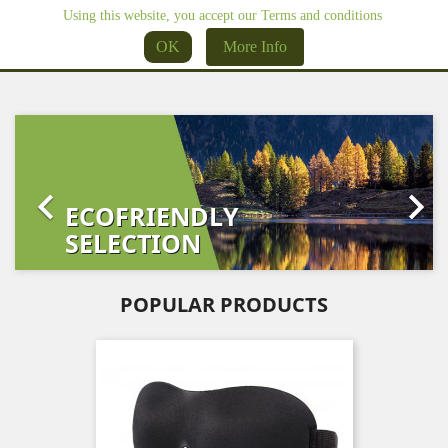
Using this website, you accept our Terms and conditions

OK
More Info
Previous
Next


ECOFRIENDLY
SELECTION
POPULAR PRODUCTS